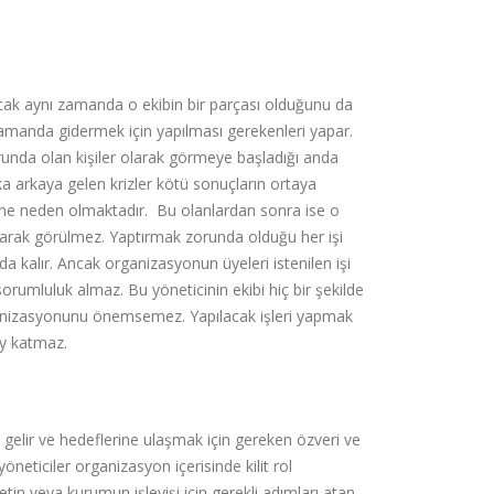
r ancak aynı zamanda o ekibin bir parçası olduğunu da
sa zamanda gidermek için yapılması gerekenleri yapar.
unda olan kişiler olarak görmeye başladığı anda
ka arkaya gelen krizler kötü sonuçların ortaya
ine neden olmaktadır. Bu olanlardan sonra ise o
 olarak görülmez. Yaptırmak zorunda olduğu her işi
kalır. Ancak organizasyonun üyeleri istenilen işi
rumluluk almaz. Bu yöneticinin ekibi hiç bir şekilde
anizasyonunu önemsemez. Yapılacak işleri yapmak
şey katmaz.
gelir ve hedeflerine ulaşmak için gereken özveri ve
neticiler organizasyon içerisinde kilit rol
tin veya kurumun işleyişi için gerekli adımları atan,