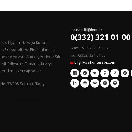
İletişim Bilğilerimiz
0(332) 321 01 00
erkezi İşyerinde veya Kurum
Gsm: +90 537 404 70 93
ur. Personelin ve Elemanların İş
Fax: 0(332) 321 01 00
Yönetme ve Aynı Anda İş Yerinde Sık
bilgi@psikonterapi.com
lik Ediyoruz. Firmanızda veya
lendirmesini Yapıyoruz.
 No: 33/305 Selçuklu/Konya