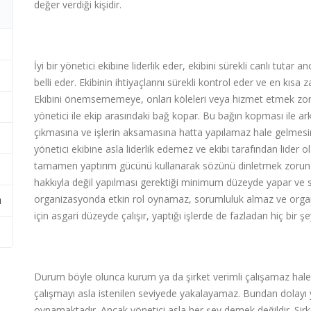
değer verdiği kişidir.
İyi bir yönetici ekibine liderlik eder, ekibini sürekli canlı tuta
belli eder. Ekibinin ihtiyaçlarını sürekli kontrol eder ve en kı
Ekibini önemsememeye, onları köleleri veya hizmet etmek zor
yönetici ile ekip arasındaki bağ kopar. Bu bağın kopması ile ar
çıkmasına ve işlerin aksamasına hatta yapılamaz hale gelmes
yönetici ekibine asla liderlik edemez ve ekibi tarafından lider
tamamen yaptırım gücünü kullanarak sözünü dinletmek zorunda 
hakkıyla değil yapılması gerektiği minimum düzeyde yapar ve so
organizasyonda etkin rol oynamaz, sorumluluk almaz ve org
ı
için asgari düzeyde çalışır, yaptığı işlerde de fazladan hiç bir 
Durum böyle olunca kurum ya da şirket verimli çalışamaz hale 
çalışmayı asla istenilen seviyede yakalayamaz. Bundan dolayı yö
oynamaktadır. Ancak yönetici asla her şey demek değildir. Şirke