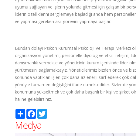
uyumu sağlayan ve işlerin yolunda gitmesi için çalışan bir pers
liderin özelliklerini sergilemeye başladığı anda hem personel
ve yapması gereken asıl görevini yapmaya başlar.
Bundan dolayı Psikon Kurumsal Psikoloji Ve Terapi Merkezi olar
organizasyon yönetimi, personelle diyolog ve etkili iletişim, lide
danışmanlık vermekte ve yöneticinin kurum içerisinde lider olma
yürütmesini sağlamaktayız. Yöneticilerimiz bizden önce ve bizd
sonunda yaptıkları işleri çok daha az enerji sarf ederek çok da
yönüyle tamamen değiştiğini ifade etmektedirler. Sizler de yönet
konumuna yükseltmek ve çok daha başarılı bir kişi ve şirket olma
haline gelebilirsiniz.
Paylaş
Facebook
Twitter
Medya