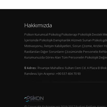
Hakkımızda
Psikon Kurumsal Psikolog Psikoterapi Psikolojik Destek M
İçerisinde Psikolojik Danışmanlık Hizmeti Sunan Psikologd
Motivasyonu, İletişim Kabiliyetleri, Sorun Çözme, Krizleri 
Rastlanılan Diğer Sorunların Çözümünde Personele Rehber
Kurumunuzda Görev Alan Tüm Personelin Psikolojik Değer
Adres:
İhsaniye Mahallesi Sultan Cem Cd. A Plaza B Blok
Randevu İçin Arayınız :+90 537 404 70 93
© Copyright Psikonterapi 2016-2017 Furkan Reklam Ajansı.