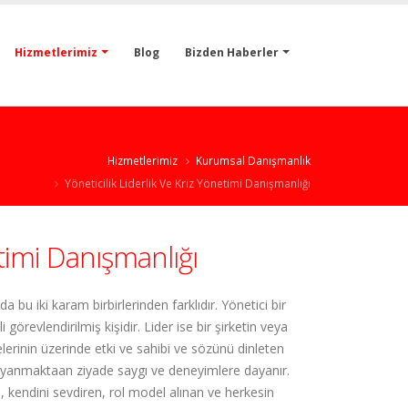
Hizmetlerimiz
Blog
Bizden Haberler
Hizmetlerimiz
Kurumsal Danışmanlık
Yöneticilik Liderlik Ve Kriz Yönetimi Danışmanlığı
etimi Danışmanlığı
da bu iki karam birbirlerinden farklıdır. Yönetici bir
 görevlendirilmiş kişidir. Lider ise bir şirketin veya
inin üzerinde etki ve sahibi ve sözünü dinleten
 dayanmaktaan ziyade saygı ve deneyimlere dayanır.
, kendini sevdiren, rol model alınan ve herkesin