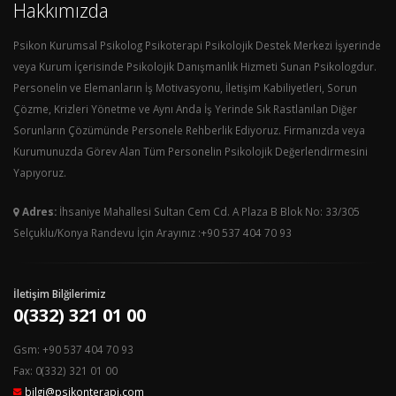
Hakkımızda
Psikon Kurumsal Psikolog Psikoterapi Psikolojik Destek Merkezi İşyerinde
veya Kurum İçerisinde Psikolojik Danışmanlık Hizmeti Sunan Psikologdur.
Personelin ve Elemanların İş Motivasyonu, İletişim Kabiliyetleri, Sorun
Çözme, Krizleri Yönetme ve Aynı Anda İş Yerinde Sık Rastlanılan Diğer
Sorunların Çözümünde Personele Rehberlik Ediyoruz. Firmanızda veya
Kurumunuzda Görev Alan Tüm Personelin Psikolojik Değerlendirmesini
Yapıyoruz.
Adres:
İhsaniye Mahallesi Sultan Cem Cd. A Plaza B Blok No: 33/305
Selçuklu/Konya Randevu İçin Arayınız :+90 537 404 70 93
İletişim Bilğilerimiz
0(332) 321 01 00
Gsm: +90 537 404 70 93
Fax: 0(332) 321 01 00
bilgi@psikonterapi.com