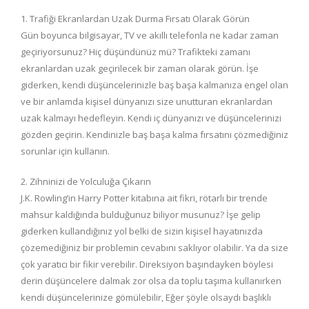
1. Trafiği Ekranlardan Uzak Durma Fırsatı Olarak Görün
Gün boyunca bilgisayar, TV ve akıllı telefonla ne kadar zaman
geçiriyorsunuz? Hiç düşündünüz mü? Trafikteki zamanı
ekranlardan uzak geçirilecek bir zaman olarak görün. İşe
giderken, kendi düşüncelerinizle baş başa kalmanıza engel olan
ve bir anlamda kişisel dünyanızı size unutturan ekranlardan
uzak kalmayı hedefleyin. Kendi iç dünyanızı ve düşüncelerinizi
gözden geçirin. Kendinizle baş başa kalma fırsatını çözmediğiniz
sorunlar için kullanın.
2. Zihninizi de Yolculuğa Çıkarın
J.K. Rowling’in Harry Potter kitabına ait fikri, rötarlı bir trende
mahsur kaldığında bulduğunuz biliyor musunuz? İşe gelip
giderken kullandığınız yol belki de sizin kişisel hayatınızda
çözemediğiniz bir problemin cevabını saklıyor olabilir. Ya da size
çok yaratıcı bir fikir verebilir. Direksiyon başındayken böylesi
derin düşüncelere dalmak zor olsa da toplu taşıma kullanırken
kendi düşüncelerinize gömülebilir, Eğer şöyle olsaydı başlıklı