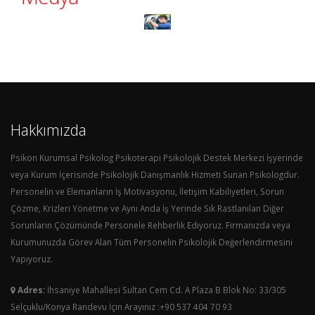
Hakkımızda
Psikon Kurumsal Psikolog Psikoterapi Psikolojik Destek Merkezi İşyerinde
veya Kurum İçerisinde Psikolojik Danışmanlık Hizmeti Sunan Psikologdur.
Personelin ve Elemanların İş Motivasyonu, İletişim Kabiliyetleri, Sorun
Çözme, Krizleri Yönetme ve Aynı Anda İş Yerinde Sık Rastlanılan Diğer
Sorunların Çözümünde Personele Rehberlik Ediyoruz. Firmanızda veya
Kurumunuzda Görev Alan Tüm Personelin Psikolojik Değerlendirmesini
Yapıyoruz.
Adres:
İhsaniye Mahallesi Sultan Cem Cd. A Plaza B Blok No: 33/305
Selçuklu/Konya Randevu İçin Arayınız :+90 537 404 70 93