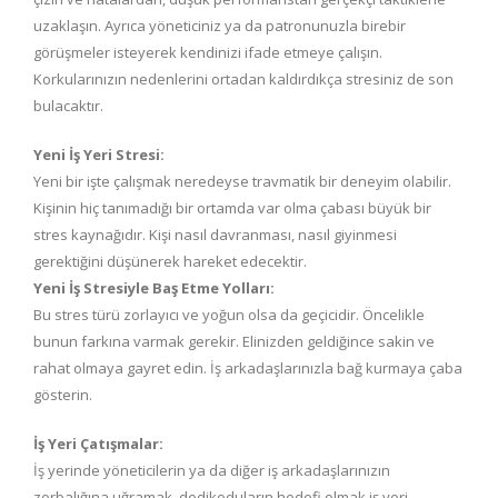
uzaklaşın. Ayrıca yöneticiniz ya da patronunuzla birebir
görüşmeler isteyerek kendinizi ifade etmeye çalışın.
Korkularınızın nedenlerini ortadan kaldırdıkça stresiniz de son
bulacaktır.
Yeni İş Yeri Stresi:
Yeni bir işte çalışmak neredeyse travmatik bir deneyim olabilir.
Kişinin hiç tanımadığı bir ortamda var olma çabası büyük bir
stres kaynağıdır. Kişi nasıl davranması, nasıl giyinmesi
gerektiğini düşünerek hareket edecektir.
Yeni İş Stresiyle Baş Etme Yolları:
Bu stres türü zorlayıcı ve yoğun olsa da geçicidir. Öncelikle
bunun farkına varmak gerekir. Elinizden geldiğince sakin ve
rahat olmaya gayret edin. İş arkadaşlarınızla bağ kurmaya çaba
gösterin.
İş Yeri Çatışmalar:
İş yerinde yöneticilerin ya da diğer iş arkadaşlarınızın
zorbalığına uğramak, dedikoduların hedefi olmak iş yeri