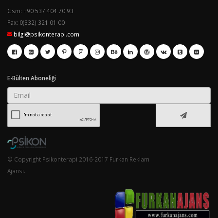
Gsm: +90 537 404 70 93
Fax: 0(332) 321 01 00
bilgi@psikonterapi.com
E-Bülten Aboneliği
© Copyright Psikonterapi 2016-2017 Furkan Reklam
Ajansı.