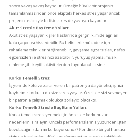
sonra yavaş yavaş kaybolur. Örneğin büyük bir projenin
tamamlanmasından önce ekipteki herkes stres yaşar ancak
projenin teslimiyle birlikte stres de yavaşça kaybolur.
Akut Stresle Baş Etme Yolları:
Akut stres yaşayan kişiler kaslarında gerginlik, mide ağrıları,
kalp çarpıntısı hissedebilir. Bu belirtilerle mücadele için
rahatlama tekniklerini öğrenebilir, gevşeme egzersizleri, nefes
egzersizleri ile stresinizi azaltabilir, yürüyüş yapma, müzik
dinleme gibi keyifli aktivitelerden faydalanabilirsiniz.
Korku Temelli Stres:
İş yerinde kötü ve zarar veren bir patron ya da yönetici, işinizi
kaybetme korkusu da size stres yaşatır. Özellikle sizi sevmeyen
bir patronla çalışmak oldukça zorlayıcı olacaktır.
Korku Temelli Stresle Baş Etme Yolları:
Korku temelli stresi yenmek için öncelikle korkunuzun
nedenlerini sıralayın. Önceki performanslarınız yüzünden işten
kovulacağınızdan mı korkuyorsunuz? Kendinize bir yol haritası
çizin ve hatalardan, düşük performanstan gerçekçi taktiklerle