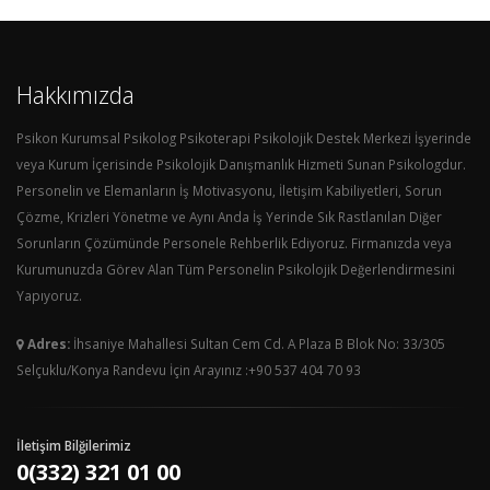
Hakkımızda
Psikon Kurumsal Psikolog Psikoterapi Psikolojik Destek Merkezi İşyerinde
veya Kurum İçerisinde Psikolojik Danışmanlık Hizmeti Sunan Psikologdur.
Personelin ve Elemanların İş Motivasyonu, İletişim Kabiliyetleri, Sorun
Çözme, Krizleri Yönetme ve Aynı Anda İş Yerinde Sık Rastlanılan Diğer
Sorunların Çözümünde Personele Rehberlik Ediyoruz. Firmanızda veya
Kurumunuzda Görev Alan Tüm Personelin Psikolojik Değerlendirmesini
Yapıyoruz.
Adres:
İhsaniye Mahallesi Sultan Cem Cd. A Plaza B Blok No: 33/305
Selçuklu/Konya Randevu İçin Arayınız :+90 537 404 70 93
İletişim Bilğilerimiz
0(332) 321 01 00